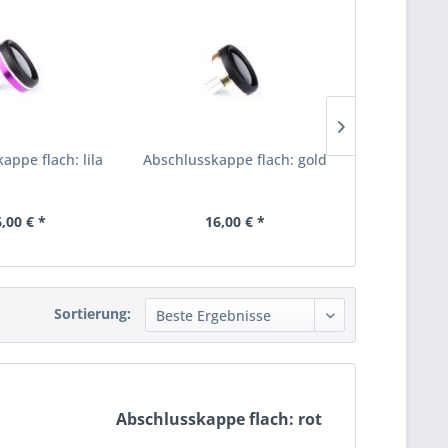
appe flach: lila
Abschlusskappe flach: gold
Abschluss
sc
,00 € *
16,00 € *
16,
Sortierung:
Abschlusskappe flach: rot