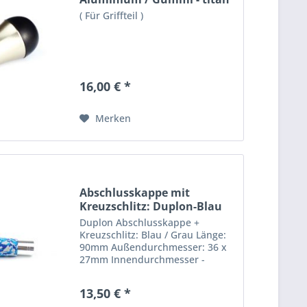
( Für Griffteil )
16,00 € *
Merken
Abschlusskappe mit
Kreuzschlitz: Duplon-Blau
/...
Duplon Abschlusskappe +
Kreuzschlitz: Blau / Grau Länge:
90mm Außendurchmesser: 36 x
27mm Innendurchmesser -
Kreuzschlitz: 22mm Der Preis gilt
für die Abschlusskappe +
13,50 € *
Kreuzschlitz!