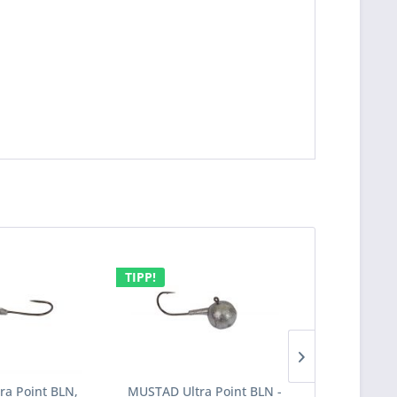
TIPP!
TIPP!
a Point BLN,
MUSTAD Ultra Point BLN -
Premium S