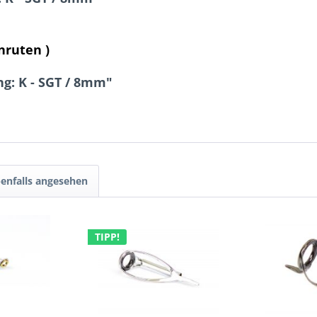
nruten )
ng: K - SGT / 8mm"
enfalls angesehen
TIPP!