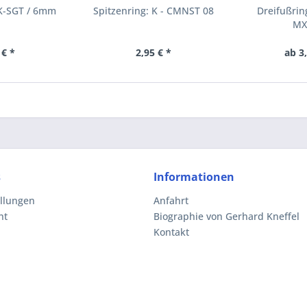
 K-SGT / 6mm
Spitzenring: K - CMNST 08
Dreifußrin
MX
 € *
2,95 € *
ab 3
s
Informationen
ellungen
Anfahrt
ht
Biographie von Gerhard Kneffel
Kontakt