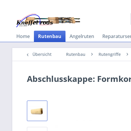
Home
Rutenbau
Angelruten
Reparaturser
Übersicht
Rutenbau
Rutengriffe
Abschlusskappe: Formko