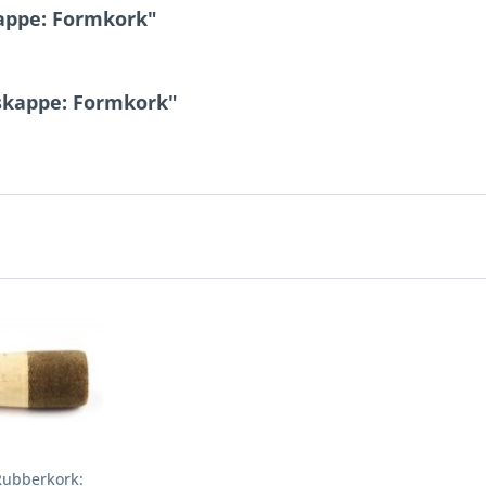
appe: Formkork"
skappe: Formkork"
Rubberkork: