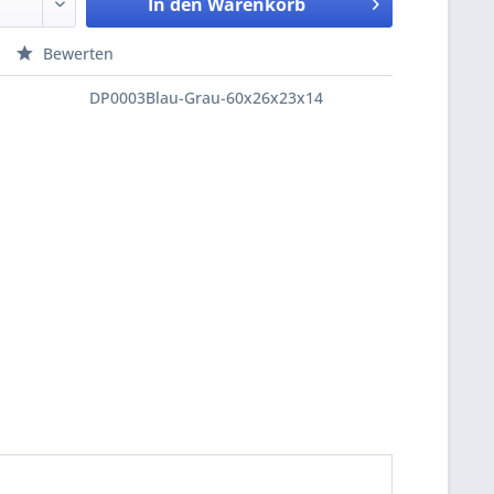
In den
Warenkorb
Bewerten
DP0003Blau-Grau-60x26x23x14