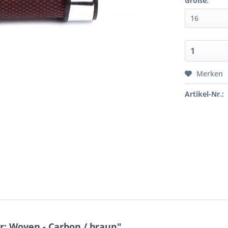
Größe:
Merken
Artikel-Nr.:
r: Woven - Carbon / braun"