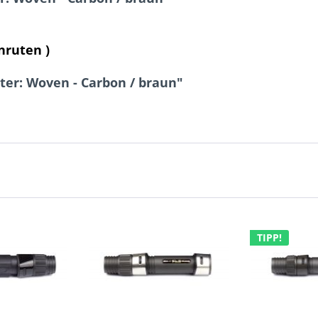
nruten )
ter: Woven - Carbon / braun"
TIPP!