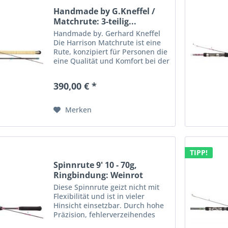
Handmade by G.Kneffel /
Matchrute: 3-teilig...
Handmade by. Gerhard Kneffel
Die Harrison Matchrute ist eine
Rute, konzipiert für Personen die
eine Qualität und Komfort bei der
Angelei suchen. Sie eignet sich
hervorragend für das fischen auf
390,00 € *
Rotaugen und Brassen. Diese
Rute wurden...
Merken
TIPP!
Spinnrute 9' 10 - 70g,
Ringbindung: Weinrot
Diese Spinnrute geizt nicht mit
Flexibilität und ist in vieler
Hinsicht einsetzbar. Durch hohe
Präzision, fehlerverzeihendes
Wurfverhalten sowie einer hohen