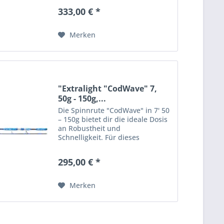
Blanks. Sie besitzt ein enormes
333,00 € *
Wurfpotential, um Köder auf
große Distanz zu befördern....
Merken
"Extralight "CodWave" 7,
50g - 150g,...
Die Spinnrute "CodWave" in 7' 50
– 150g bietet dir die ideale Dosis
an Robustheit und
Schnelligkeit. Für dieses
unscheinbare Leichtgewicht wird
der sogenannte Tennisarm
295,00 € *
wahrlich zu einem Fremdwort. Du
möchtest am liebsten
ununterbrochen...
Merken