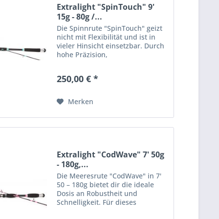
Extralight "SpinTouch" 9'
15g - 80g /...
Die Spinnrute "SpinTouch" geizt
nicht mit Flexibilität und ist in
vieler Hinsicht einsetzbar. Durch
hohe Präzision,
fehlerverzeihendes
Wurfverhalten sowie einer hohen
250,00 € *
Belastbarkeit eignet sich die
Spinnrute für Fänge mit einem...
Merken
Extralight "CodWave" 7' 50g
- 180g,...
Die Meeresrute "CodWave" in 7'
50 – 180g bietet dir die ideale
Dosis an Robustheit und
Schnelligkeit. Für dieses
unscheinbare Leichtgewicht wird