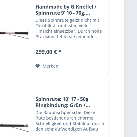
Handmade by G.Kneffel /
Spinnrute 9' 10 - 70g,...
Diese Spinnrute geizt nicht mit
Flexibilität und ist in vieler
Hinsicht einsetzbar. Durch hohe
Präzision, fehlerverzeihendes
Wurfverhalten sowie einer hohen
Belastbarkeit eignet sich die
299,00 € *
Spinnrute für Fänge mit einem
Wurfgewicht von 10...
Merken
Spinnrute: 10' 17 - 50g
Ringbindung: Grün /...
Die Raubfischpeitsche! Diese
Rute besticht durch enorme
Schnelligkeit und Stabilität durch
den sehr aufwendigen Aufbau
der hochverdichteten Carbon