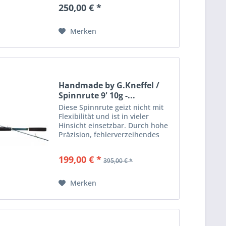
der sogenannte Tennisarm
250,00 € *
wahrlich zu einem Fremdwort. Du
möchtest am liebsten
ununterbrochen...
Merken
Handmade by G.Kneffel /
Spinnrute 9' 10g -...
Diese Spinnrute geizt nicht mit
Flexibilität und ist in vieler
Hinsicht einsetzbar. Durch hohe
Präzision, fehlerverzeihendes
Wurfverhalten sowie einer hohen
Belastbarkeit eignet sich die
199,00 € *
395,00 € *
Spinnrute für Fänge mit einem
Wurfgewicht von 10g...
Merken