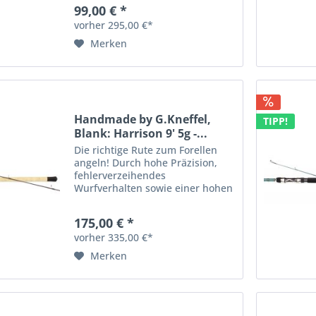
Wurfverhalten sowie einer hohen
99,00 € *
Belastbarkeit eignet sich die
vorher 295,00 €*
Spinnrute für Fänge mit einem...
Merken
Handmade by G.Kneffel,
TIPP!
Blank: Harrison 9' 5g -...
Die richtige Rute zum Forellen
angeln! Durch hohe Präzision,
fehlerverzeihendes
Wurfverhalten sowie einer hohen
Belastbarkeit eignet sich die
Spinnrute für Fänge mit einem
175,00 € *
Wurfgewicht von 5g bis 20g.
vorher 335,00 €*
Somit ist dieses Modell
individuell...
Merken