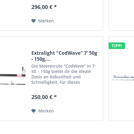
Belastbarkeit eignet sich die
296,00 € *
Spinnrute für Fänge mit einem
Wurfgewicht von 10...
Merken
TIPP!
Extralight "CodWave" 7' 50g
- 150g,...
Die Meeresrute "CodWave" in 7'
50 – 150g bietet dir die ideale
Dosis an Robustheit und
Schnelligkeit. Für dieses
unscheinbare Leichtgewicht wird
der sogenannte Tennisarm
250,00 € *
wahrlich zu einem Fremdwort. Du
möchtest am liebsten
ununterbrochen...
Merken