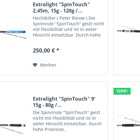
Extralight "SpinTouch"
2,45m, 15g - 120g /...
Hechtkiller ( Peter Rinow ) Die
Spinnrute "SpinTouch" geizt nicht
mit Flexibilität und ist in vieler
Hinsicht einsetzbar. Durch hohe
Präzision, fehlerverzeihendes
Wurfverhalten sowie einer hohen
250,00 € *
Belastbarkeit eignet sich die
Spinnrute...
Merken
TIPP!
Extralight "SpinTouch" 9'
15g - 80g /...
Die Spinnrute "SpinTouch" geizt
nicht mit Flexibilität und ist in
vieler Hinsicht einsetzbar. Durch
hohe Präzision,
fehlerverzeihendes